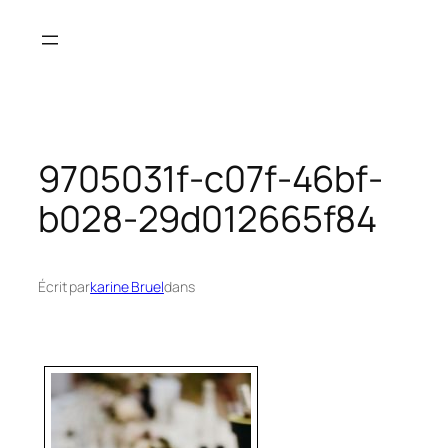
Aller
au
contenu
9705031f-c07f-46bf-
b028-29d012665f84
Écrit par
karine Bruel
dans