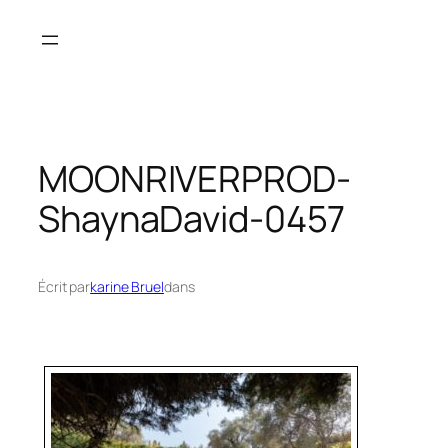
Aller
au
contenu
MOONRIVERPROD-
ShaynaDavid-0457
Écrit par
karine Bruel
dans