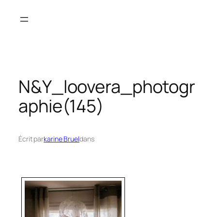
Aller
au
contenu
N&Y_loovera_photogr
aphie(145)
Écrit par
karine Bruel
dans