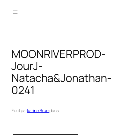
Aller
au
contenu
MOONRIVERPROD-
JourJ-
Natacha&Jonathan-
0241
Écrit par
karine Bruel
dans