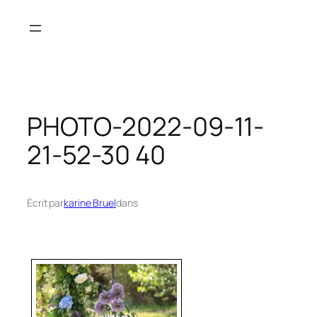
Aller
au
contenu
PHOTO-2022-09-11-
21-52-30 40
Écrit par
karine Bruel
dans