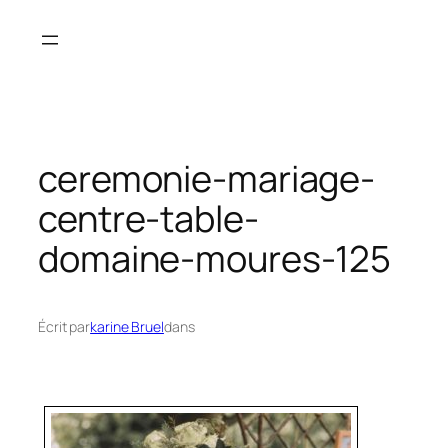
Aller
au
contenu
ceremonie-mariage-
centre-table-
domaine-moures-125
Écrit par
karine Bruel
dans