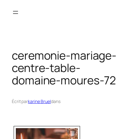
Aller
au
contenu
ceremonie-mariage-
centre-table-
domaine-moures-72
Écrit par
karine Bruel
dans