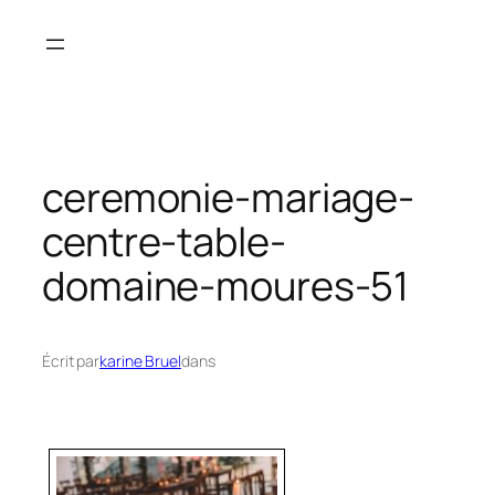
Aller
au
contenu
ceremonie-mariage-
centre-table-
domaine-moures-51
Écrit par
karine Bruel
dans