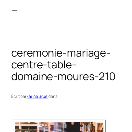
Aller
au
contenu
ceremonie-mariage-
centre-table-
domaine-moures-210
Écrit par
karine Bruel
dans