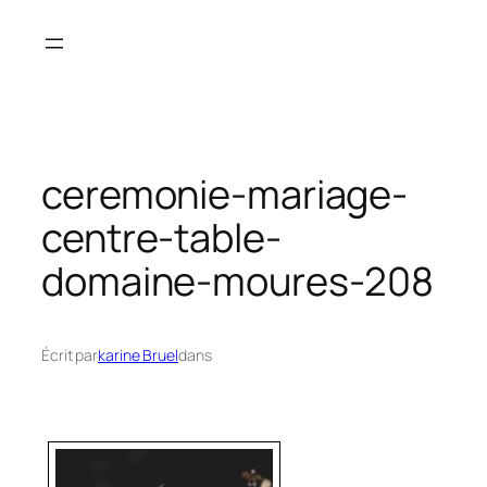
Aller
au
contenu
ceremonie-mariage-
centre-table-
domaine-moures-208
Écrit par
karine Bruel
dans