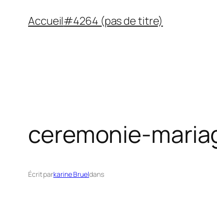
Aller
Accueil
#4264 (pas de titre)
au
contenu
ceremonie-maria
Écrit par
karine Bruel
dans