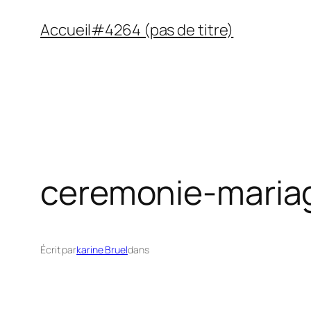
Aller
Accueil
#4264 (pas de titre)
au
contenu
ceremonie-maria
Écrit par
karine Bruel
dans