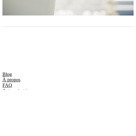
Blog
À propos
FAQ
Auteurs/autrices
Évènements
Boutique
Compositions
Thèmes
Twenty Twenty-Five
Conçu avec
WordPress