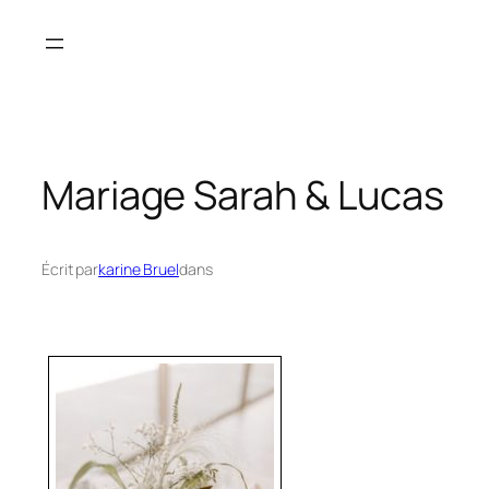
Aller
au
contenu
Mariage Sarah & Lucas
Écrit par
karine Bruel
dans