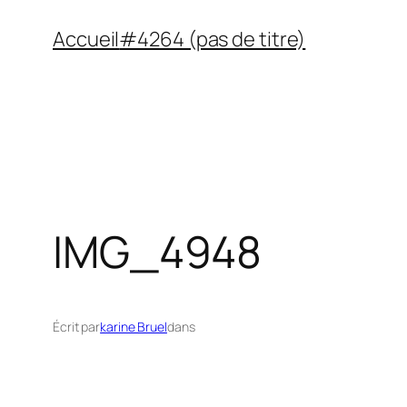
Aller
Accueil
#4264 (pas de titre)
au
contenu
IMG_4948
Écrit par
karine Bruel
dans