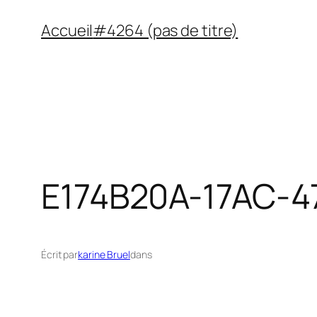
Aller
Accueil
#4264 (pas de titre)
au
contenu
E174B20A-17AC-
Écrit par
karine Bruel
dans