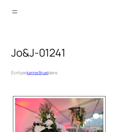
Aller
au
contenu
Jo&J-01241
Écrit par
karine Bruel
dans