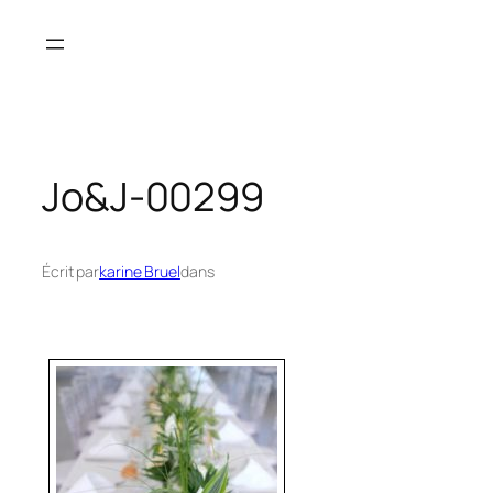
Aller
au
contenu
Jo&J-00299
Écrit par
karine Bruel
dans