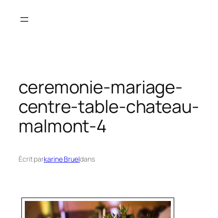
Aller
au
contenu
ceremonie-mariage-
centre-table-chateau-
malmont-4
Écrit par
karine Bruel
dans