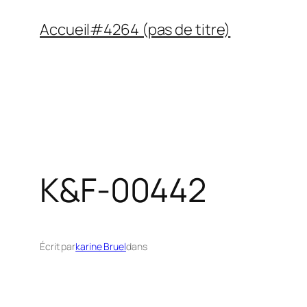
Aller
Accueil
#4264 (pas de titre)
au
contenu
K&F-00442
Écrit par
karine Bruel
dans