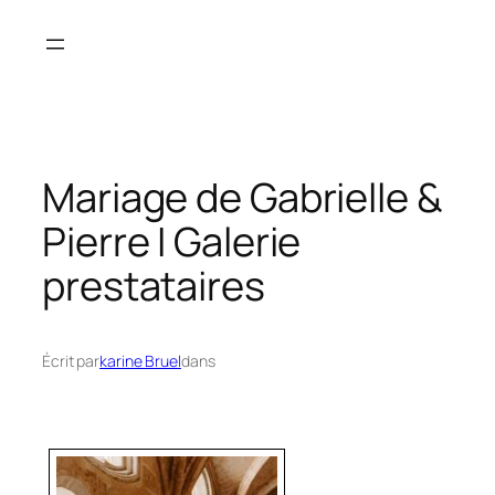
Aller
au
contenu
Mariage de Gabrielle &
Pierre I Galerie
prestataires
Écrit par
karine Bruel
dans