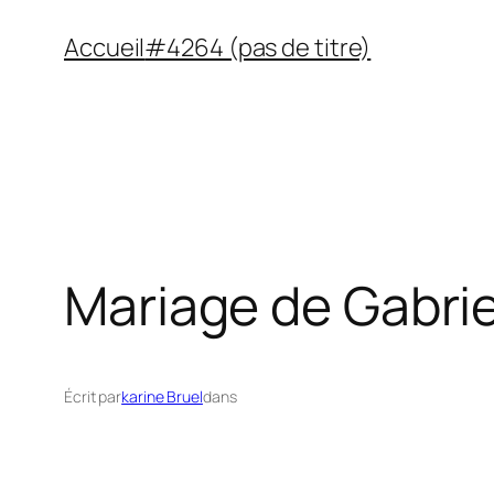
Aller
Accueil
#4264 (pas de titre)
au
contenu
Mariage de Gabriel
Écrit par
karine Bruel
dans