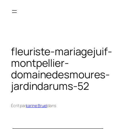
Aller
au
contenu
fleuriste-mariagejuif-
montpellier-
domainedesmoures-
jardindarums-52
Écrit par
karine Bruel
dans