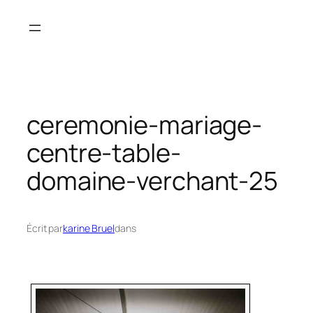
Aller
au
contenu
ceremonie-mariage-
centre-table-
domaine-verchant-25
Écrit par
karine Bruel
dans