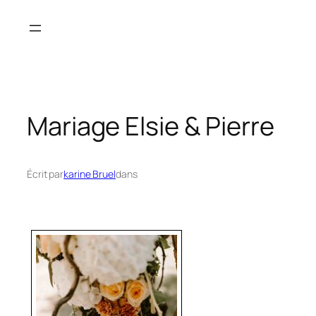
Aller
au
contenu
Mariage Elsie & Pierre
Écrit par
karine Bruel
dans