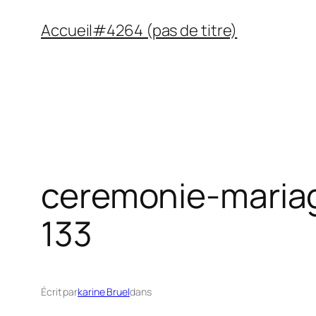
Aller
Accueil
#4264 (pas de titre)
au
contenu
ceremonie-maria
133
Écrit par
karine Bruel
dans