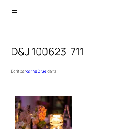
Aller
au
contenu
D&J 100623-711
Écrit par
karine Bruel
dans