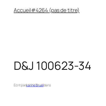
Aller
Accueil
#4264 (pas de titre)
au
contenu
D&J 100623-34
Écrit par
karine Bruel
dans