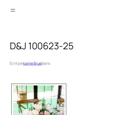
Aller
au
contenu
D&J 100623-25
Écrit par
karine Bruel
dans