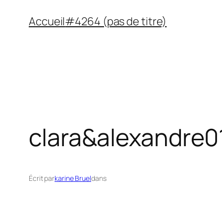
Aller
Accueil
#4264 (pas de titre)
au
contenu
clara&alexandre0
Écrit par
karine Bruel
dans