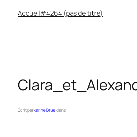
Aller
Accueil
#4264 (pas de titre)
au
contenu
Clara_et_Alexan
Écrit par
karine Bruel
dans