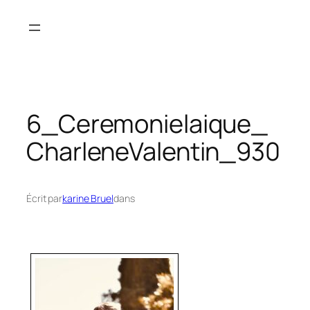
Aller
au
contenu
6_Ceremonielaique_
CharleneValentin_930
Écrit par
karine Bruel
dans