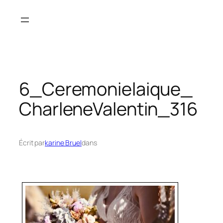
Aller
au
contenu
6_Ceremonielaique_
CharleneValentin_316
Écrit par
karine Bruel
dans