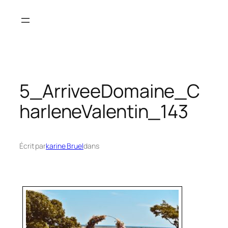
Aller
au
contenu
5_ArriveeDomaine_C
harleneValentin_143
Écrit par
karine Bruel
dans