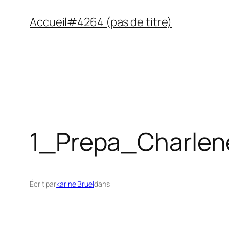
Aller
Accueil
#4264 (pas de titre)
au
contenu
1_Prepa_Charlen
Écrit par
karine Bruel
dans