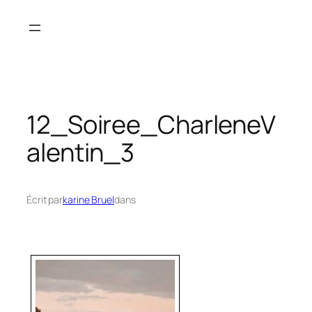
Aller
au
contenu
12_Soiree_CharleneV
alentin_3
Écrit par
karine Bruel
dans