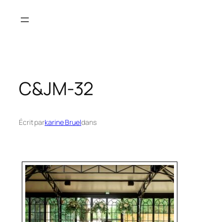
Aller
au
contenu
C&JM-32
Écrit par
karine Bruel
dans