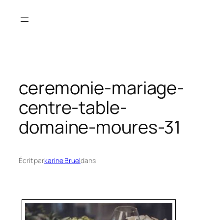
Aller
au
contenu
ceremonie-mariage-
centre-table-
domaine-moures-31
Écrit par
karine Bruel
dans