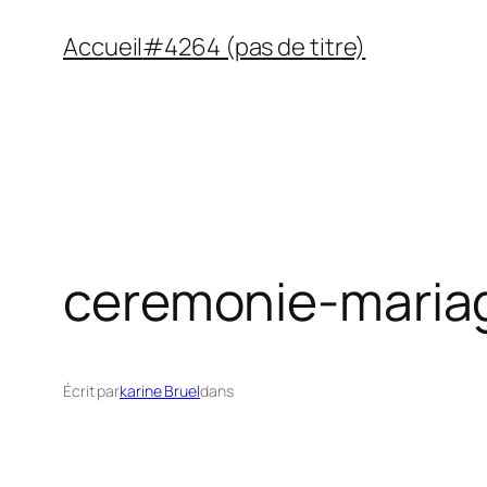
Aller
Accueil
#4264 (pas de titre)
au
contenu
ceremonie-maria
Écrit par
karine Bruel
dans