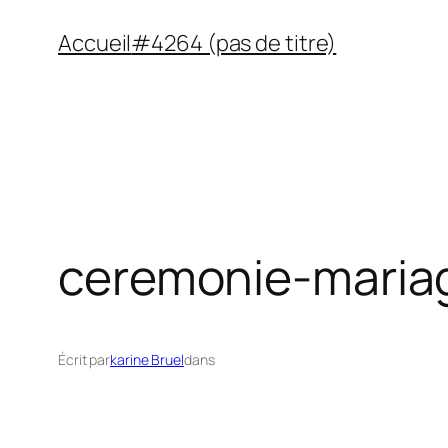
Aller
Accueil
#4264 (pas de titre)
au
contenu
ceremonie-maria
Écrit par
karine Bruel
dans