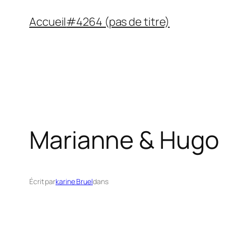
Aller
Accueil
#4264 (pas de titre)
au
contenu
Marianne & Hugo
Écrit par
karine Bruel
dans