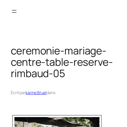
Aller
au
contenu
ceremonie-mariage-
centre-table-reserve-
rimbaud-05
Écrit par
karine Bruel
dans