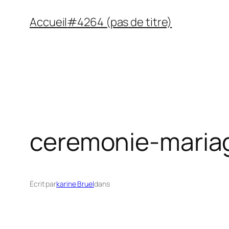
Aller
Accueil
#4264 (pas de titre)
au
contenu
ceremonie-maria
Écrit par
karine Bruel
dans