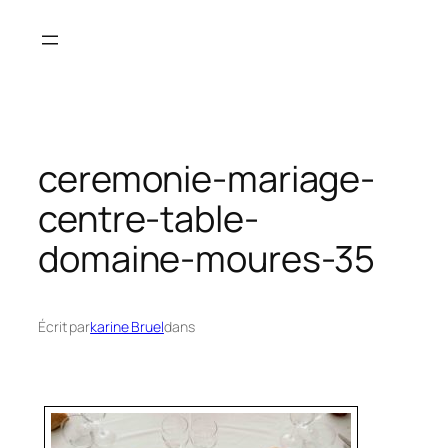
Aller
au
contenu
ceremonie-mariage-
centre-table-
domaine-moures-35
Écrit par
karine Bruel
dans