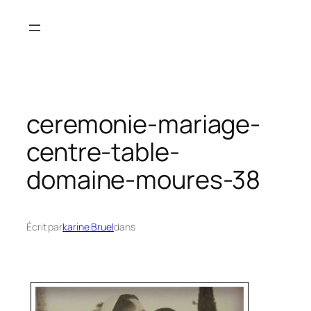
Aller
au
contenu
ceremonie-mariage-
centre-table-
domaine-moures-38
Écrit par
karine Bruel
dans