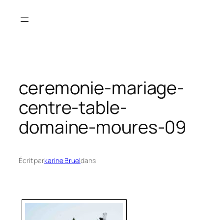
Aller
au
contenu
ceremonie-mariage-
centre-table-
domaine-moures-09
Écrit par
karine Bruel
dans