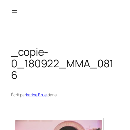
Aller
au
contenu
_copie-
0_180922_MMA_081
6
Écrit par
karine Bruel
dans