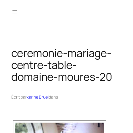
Aller
au
contenu
ceremonie-mariage-
centre-table-
domaine-moures-20
Écrit par
karine Bruel
dans