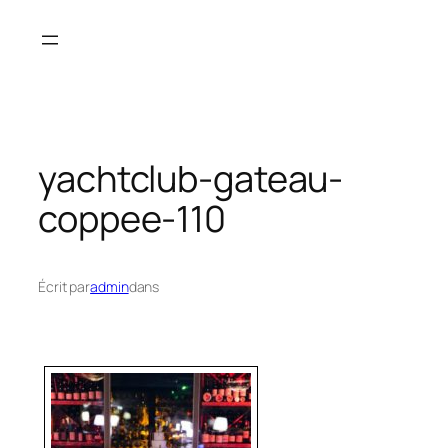
Aller
au
contenu
yachtclub-gateau-
coppee-110
Écrit par
admin
dans