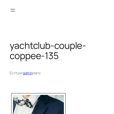
Aller
au
contenu
yachtclub-couple-
coppee-135
Écrit par
admin
dans